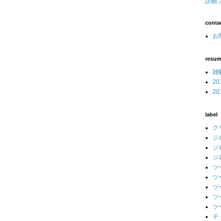
詳細
conta
お問
resu
雑
2
2
label
ク
ジ
ジ
ジ
ツ
ツ
ツ
ツ
ツ
テ