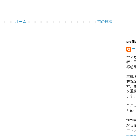
ホーム
前の投稿
profil
f
ヤマサ
者・
感想
主戦
解説記
す。
を重
ます
ここ
ため
fam
から
ーン