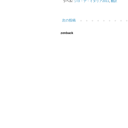
ラベル:
ジロ・デ・イタリア2011
,
翻訳
次の投稿
zenback