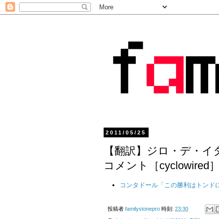
2011/05/25
【翻訳】ジロ・デ・イタ
コメント［cyclowired
コンタドール「この勝利はトンド
投稿者
familystonepro
時刻:
23:30