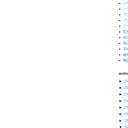
パ
パ
ブ
ブ
ブ
監
雑
執
実
編
翻
archi
►
2
►
2
►
2
►
2
►
2
►
2
►
2
▼
2