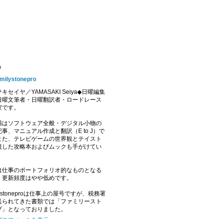
e
amilystonepro
キセイヤ／YAMASAKI Seiya◆日曜編集
日曜文筆者・日曜翻訳者・ロードレース
家です。
場はソフトウェア全般・デジタル小物の
事、マニュアル作成と翻訳（E to J）で
また、テレビゲームの世界観とテイスト
視した攻略本およびムックも手がけてい
。
は仕事のポートフォリオ的なものとなる
、更新頻度はやや低めです。
ilystoneproは仕事上の屋号ですが、税務署
送られてきた書類では「ファミリースト
プ」となっておりました。