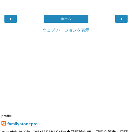
‹
›
ホーム
ウェブ バージョンを表示
profile
familystonepro
ヤマサキセイヤ／YAMASAKI Seiya◆日曜編集者・日曜文筆者・日曜