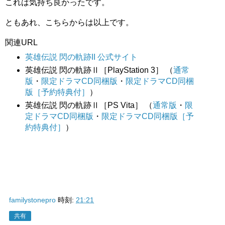
これは気持ち良かったです。
ともあれ、こちらからは以上です。
関連URL
英雄伝説 閃の軌跡II 公式サイト
英雄伝説 閃の軌跡Ⅱ［PlayStation 3］ （
通常
版
・
限定ドラマCD同梱版
・
限定ドラマCD同梱
版［予約特典付］
）
英雄伝説 閃の軌跡Ⅱ［PS Vita］ （
通常版
・
限
定ドラマCD同梱版
・
限定ドラマCD同梱版［予
約特典付］
）
familystonepro
時刻:
21:21
共有