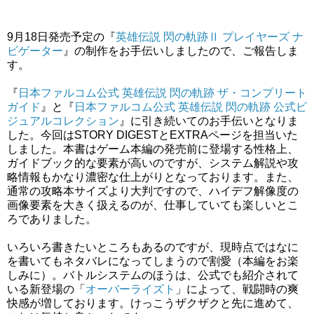
9月18日発売予定の『
英雄伝説 閃の軌跡Ⅱ プレイヤーズ ナ
ビゲーター
』の制作をお手伝いしましたので、ご報告しま
す。
『
日本ファルコム公式 英雄伝説 閃の軌跡 ザ・コンプリート
ガイド
』と『
日本ファルコム公式 英雄伝説 閃の軌跡 公式ビ
ジュアルコレクション
』に引き続いてのお手伝いとなりま
した。今回はSTORY DIGESTとEXTRAページを担当いた
しました。本書はゲーム本編の発売前に登場する性格上、
ガイドブック的な要素が高いのですが、システム解説や攻
略情報もかなり濃密な仕上がりとなっております。また、
通常の攻略本サイズより大判ですので、ハイデフ解像度の
画像要素を大きく扱えるのが、仕事していても楽しいとこ
ろでありました。
いろいろ書きたいところもあるのですが、現時点ではなに
を書いてもネタバレになってしまうので割愛（本編をお楽
しみに）。バトルシステムのほうは、公式でも紹介されて
いる新登場の「
オーバーライズト
」によって、戦闘時の爽
快感が増しております。けっこうザクザクと先に進めて、