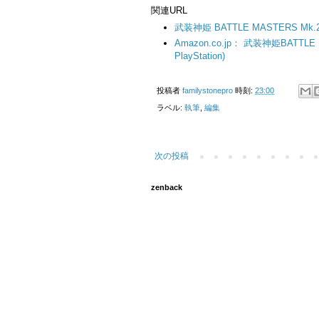
関連URL
武装神姫 BATTLE MASTERS 
Amazon.co.jp： 武装神姫BATT
PlayStation)
投稿者
familystonepro
時刻:
23:00
ラベル:
執筆
,
編集
次の投稿
zenback