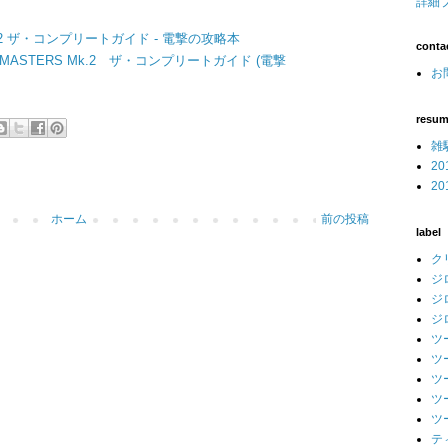
詳細
Mk.2 ザ・コンプリートガイド - 電撃の攻略本
conta
LE MASTERS Mk.2 ザ・コンプリートガイド (電撃
お問
resu
雑
2
2
ホーム
前の投稿
label
ク
ジ
ジ
ジ
ツ
ツ
ツ
ツ
ツ
テ