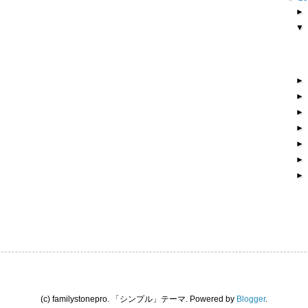
(c) familystonepro. 「シンプル」テーマ. Powered by
Blogger
.