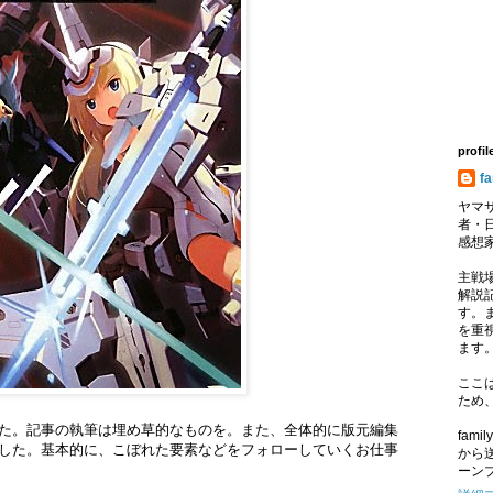
profil
f
ヤマサ
者・
感想
主戦
解説記
す。
を重
ます
ここ
ため
た。記事の執筆は埋め草的なものを。また、全体的に版元編集
fam
した。基本的に、こぼれた要素などをフォローしていくお仕事
から
ーン