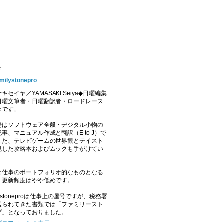
e
amilystonepro
キセイヤ／YAMASAKI Seiya◆日曜編集
日曜文筆者・日曜翻訳者・ロードレース
家です。
場はソフトウェア全般・デジタル小物の
事、マニュアル作成と翻訳（E to J）で
また、テレビゲームの世界観とテイスト
視した攻略本およびムックも手がけてい
。
は仕事のポートフォリオ的なものとなる
、更新頻度はやや低めです。
ilystoneproは仕事上の屋号ですが、税務署
送られてきた書類では「ファミリースト
プ」となっておりました。