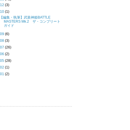
►
12
(3)
▼
10
(1)
【編集・執筆】武装神姫BATTLE
MASTERS Mk.2 ザ・コンプリート
ガイド
►
09
(6)
►
08
(3)
►
07
(26)
►
06
(2)
►
05
(28)
►
02
(1)
►
01
(2)