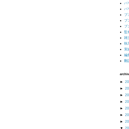
パ
パ
ブ
ブ
ブ
監
雑
執
実
編
翻
archi
►
2
►
2
►
2
►
2
►
2
►
2
►
2
▼
2