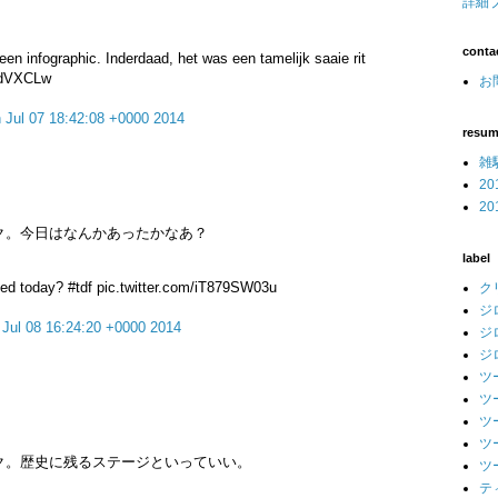
詳細
conta
en infographic. Inderdaad, het was een tamelijk saaie rit
40dVXCLw
お問
 Jul 07 18:42:08 +0000 2014
resu
雑
2
2
ク。今日はなんかあったかなあ？
label
ed today? #tdf pic.twitter.com/iT879SW03u
ク
ジ
 Jul 08 16:24:20 +0000 2014
ジ
ジ
ツ
ツ
ツ
ツ
ク。歴史に残るステージといっていい。
ツ
テ