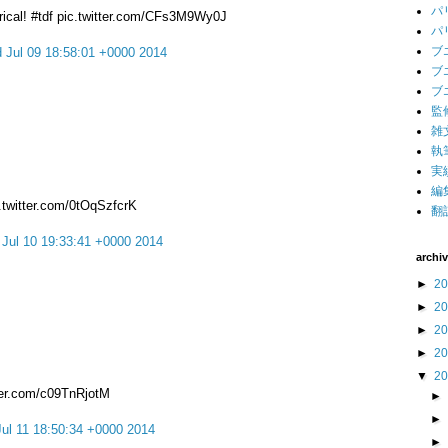
パ
orical! #tdf pic.twitter.com/CFs3M9Wy0J
パ
ブ
 Jul 09 18:58:01 +0000 2014
ブ
ブ
監
雑
執
実
編
c.twitter.com/0tOqSzfcrK
翻
 Jul 10 19:33:41 +0000 2014
archi
►
2
►
2
►
2
►
2
▼
2
tter.com/c09TnRjotM
Jul 11 18:50:34 +0000 2014