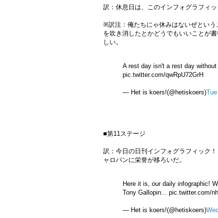
訳：休息日は、このインフォグラフィッ
※訳注：俺たちにゃ休みはないぜという
を吹き消したとかどうでもいいことが書
しい。
A rest day isn't a rest day withou
pic.twitter.com/qwRpU72GrH
— Het is koers!(@hetiskoers)
Tue
■第11ステージ
訳：今日の日刊インフォグラフィック！
ャロパンに栄誉が移ろいだ。
Here it is, our daily infographic! 
Tony Gallopin... pic.twitter.com
— Het is koers!(@hetiskoers)
Wed