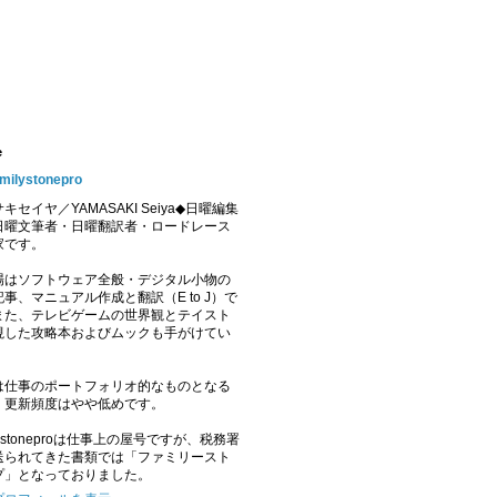
e
amilystonepro
キセイヤ／YAMASAKI Seiya◆日曜編集
日曜文筆者・日曜翻訳者・ロードレース
家です。
場はソフトウェア全般・デジタル小物の
事、マニュアル作成と翻訳（E to J）で
また、テレビゲームの世界観とテイスト
視した攻略本およびムックも手がけてい
。
は仕事のポートフォリオ的なものとなる
、更新頻度はやや低めです。
ilystoneproは仕事上の屋号ですが、税務署
送られてきた書類では「ファミリースト
プ」となっておりました。