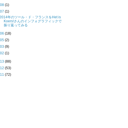
►
08
(1)
▼
07
(1)
2014年のツール・ド・フランスをHet is
Koers!さんのインフォグラフィックで
振り返ってみる
►
06
(18)
►
05
(2)
►
03
(9)
►
02
(1)
013
(88)
012
(53)
011
(72)