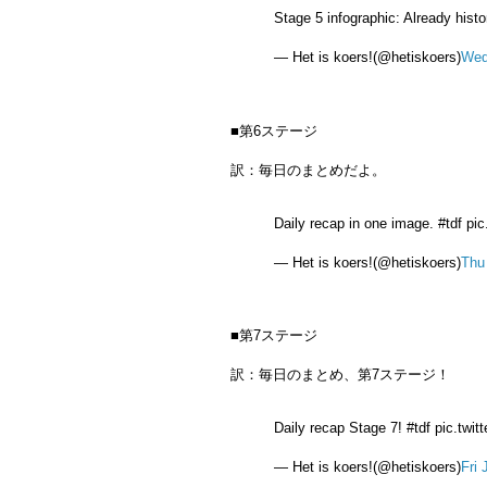
Stage 5 infographic: Already hist
— Het is koers!(@hetiskoers)
Wed
■第6ステージ
訳：毎日のまとめだよ。
Daily recap in one image. #tdf pi
— Het is koers!(@hetiskoers)
Thu
■第7ステージ
訳：毎日のまとめ、第7ステージ！
Daily recap Stage 7! #tdf pic.twi
— Het is koers!(@hetiskoers)
Fri 