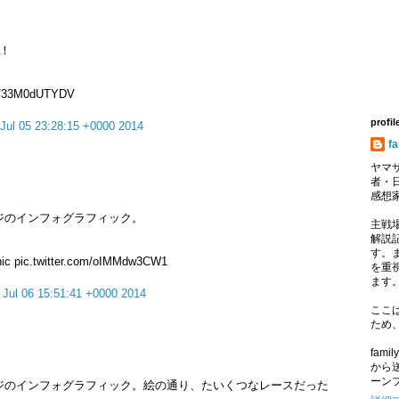
！
com/33M0dUTYDV
profil
 Jul 05 23:28:15 +0000 2014
f
ヤマサ
者・
感想
ジのインフォグラフィック。
主戦
解説記
す。
phic pic.twitter.com/oIMMdw3CW1
を重
ます
 Jul 06 15:51:41 +0000 2014
ここ
ため
fam
から
ーン
ジのインフォグラフィック。絵の通り、たいくつなレースだった