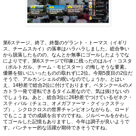
第6ステージ、終了。終盤のゲラント・トーマス（イギリ
ス、チームスカイ）の落車はハラハラしました。総合争い
から脱落したものの、なんとか無事にゴールしたようでな
によりです。第6ステージで印象に残ったのはルイ・コスタ
（ポルトガル、チーム・モビスター）の悔しそうな要素。
優勝を狙いにいったものの取れずに2位。今期5度目の2位だ
そうで、アルカンシェルの呪いなのでしょうか。とはい
え、14秒差で総合2位に付けております。ベタンクールのメ
カトラ一発で逆転できるタイム差なので、気は抜けないの
でしょうね。あと、総合3位に26秒差でつけているゼネク・
スティバル（チェコ、オメガファーマ・クイックステッ
プ）。シクロクロスの世界チャンピオンながらも、ロード
でもここまでの成績を出すのですね。ジルベールをかわし
てゴールした記憶もありますし、今年は調子が良いようで
す。パンチャー的な活躍が期待できそうですね。