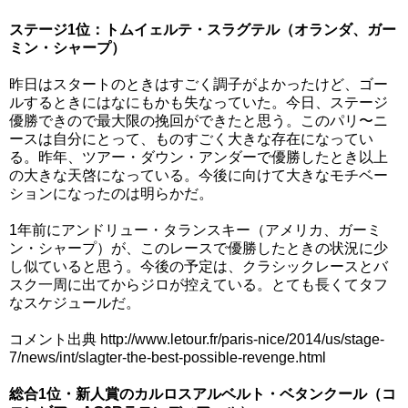
ステージ1位：トムイェルテ・スラグテル（オランダ、ガー
ミン・シャープ）
昨日はスタートのときはすごく調子がよかったけど、ゴー
ルするときにはなにもかも失なっていた。今日、ステージ
優勝できので最大限の挽回ができたと思う。このパリ〜ニ
ースは自分にとって、ものすごく大きな存在になってい
る。昨年、ツアー・ダウン・アンダーで優勝したとき以上
の大きな天啓になっている。今後に向けて大きなモチベー
ションになったのは明らかだ。
1年前にアンドリュー・タランスキー（アメリカ、ガーミ
ン・シャープ）が、このレースで優勝したときの状況に少
し似ていると思う。今後の予定は、クラシックレースとバ
スク一周に出てからジロが控えている。とても長くてタフ
なスケジュールだ。
コメント出典 http://www.letour.fr/paris-nice/2014/us/stage-
7/news/int/slagter-the-best-possible-revenge.html
総合1位・新人賞のカルロスアルベルト・ベタンクール（コ