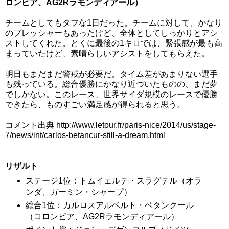
ロンビア、AG2Rラモンディアール）
チームとしてもタフな1日だった。チームに対して、かなり
のプレッシャーもあったけど、全体としてしっかりとアシ
ストしてくれた。とくに最後の1キロでは、緊張感が最も高
まっていたけど、素晴らしいアシストをしてもらえた。
明日もまだまだ警戒が必要だ。タイム差があまりない選手
も残っている。総合優勝にかなり近づいたものの、まだ夢
でしかない。このレース、世界サイダ規模のレースで優勝
できたら、ものすごい満足感が得られると思う。
コメント出典 http://www.letour.fr/paris-nice/2014/us/stage-
7/news/int/carlos-betancur-still-a-dream.html
リザルト
ステージ1位：トムイェルテ・スラグテル（オラ
ンダ、ガーミン・シャープ）
総合1位：カルロスアルベルト・ベタンクール
（コロンビア、AG2Rラモンディアール）