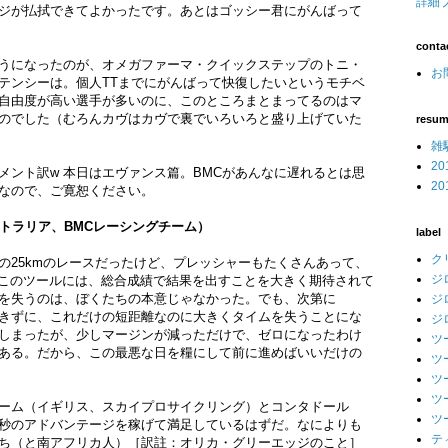
詳細
ジが払拭できてよかったです。あとはゴッシー君にがんばって
conta
うになったのが、オメガファーマ・クイックステップのトニ・
お問
テンシーは。個人TTまでにがんばって快復したいというモチベ
自由度が高い選手が多いのに、このところまとまってるのはマ
のでした（むろんカヴはカヴで裏でいろいろと盛り上げていた
resu
雑
2
メント訳w 本日はエヴァンス篇。BMCがあんなに遅れるとは思
2
なので、ご寛恕ください。
トラリア、BMCレーシングチーム）
label
ク
の25kmのレースだったけど、プレッシャーもたくさんあって、
ジ
。このツールには、総合成績で結果を出すことを大きく期待されて
を失うのは、ぼくたちの本意じゃなかった。でも、次第に
ジ
きずに、これだけの短距離なのに大きくタイムを失うことにな
ジ
しまったが、少しマージンが減っただけで、ゼロになったわけ
ツ
ある。だから、この最悪な日を糧にして前に進めばいいだけの
ツ
ツ
ツ
ーム（イギリス、スカイプロサイクリング）とコンタドール
ツ
秒のアドバンテージを稼げて満足しているはずだ。なによりも
テ
ち（と南アフリカ人）［訳註：オリカ・グリーエッジのこと］