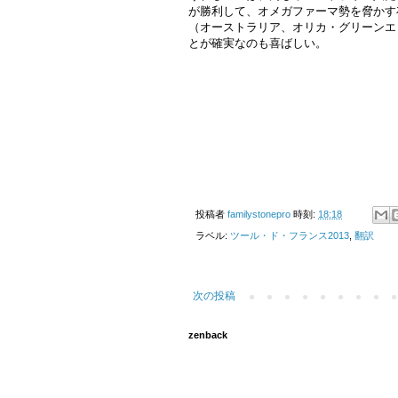
が勝利して、オメガファーマ勢を脅かす
（オーストラリア、オリカ・グリーンエ
とが確実なのも喜ばしい。
投稿者
familystonepro
時刻:
18:18
ラベル:
ツール・ド・フランス2013
,
翻訳
次の投稿
zenback