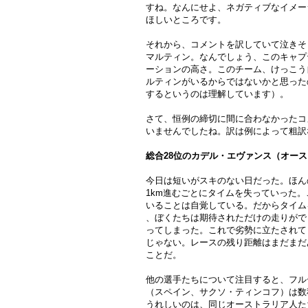
すね。なんにせよ、ネガティブなイメー
ほしいところです。
それから、コメントを訳していて泣きそ
マルティン。なんでしょう、このキャプ
ーションの高さ。このチーム、けっこう
ルティンがいるからではないかと思った
するというのは理解しています）。
さて、恒例の締切に間に合わなかったコ
いませんでしたね。訳は例によって粗訳
総合28位のカデル・エヴァンス（オース
今日は短いがスキのない日だった。ほん
1km進むごとにタイムを失っていった
いることは自覚している。だからタイム
、ぼくたちは期待されただけの走りがで
ってしまった。これで劣勢に立たされて
じゃない。レースの残り距離はまだまだ
ことだ。
他の選手たちについて注目すると、フル
（スペイン、サクソ・ティンコフ）は数
うれしいのは、同じオーストラリア人た