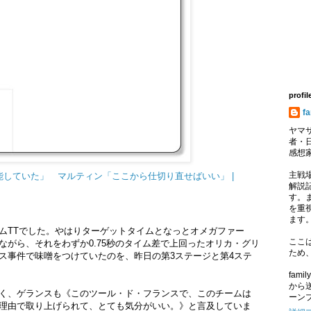
profil
f
ヤマサ
者・
感想
主戦
していた」 マルティン「ここから仕切り直せばいい」 |
解説記
す。
を重
ます
ムTTでした。やはりターゲットタイムとなっとオメガファー
ここ
ながら、それをわずか0.75秒のタイム差で上回ったオリカ・グリ
ため
ス事件で味噌をつけていたのを、昨日の第3ステージと第4ステ
fam
から
く、ゲランスも《このツール・ド・フランスで、このチームは
ーン
理由で取り上げられて、とても気分がいい。》と言及していま