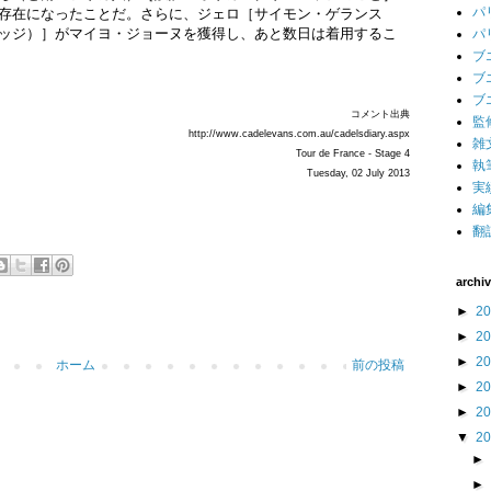
パ
存在になったことだ。さらに、ジェロ［サイモン・ゲランス
ッジ）］がマイヨ・ジョーヌを獲得し、あと数日は着用するこ
パ
ブ
ブ
ブ
コメント出典
監
http://www.cadelevans.com.au/cadelsdiary.aspx
雑
Tour de France - Stage 4
執
Tuesday, 02 July 2013
実
編
翻
archi
►
2
►
2
►
2
ホーム
前の投稿
►
2
►
2
▼
2