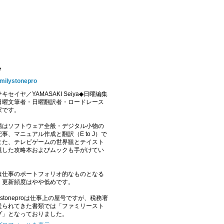
e
amilystonepro
キセイヤ／YAMASAKI Seiya◆日曜編集
日曜文筆者・日曜翻訳者・ロードレース
家です。
場はソフトウェア全般・デジタル小物の
事、マニュアル作成と翻訳（E to J）で
また、テレビゲームの世界観とテイスト
視した攻略本およびムックも手がけてい
。
は仕事のポートフォリオ的なものとなる
、更新頻度はやや低めです。
ilystoneproは仕事上の屋号ですが、税務署
送られてきた書類では「ファミリースト
プ」となっておりました。