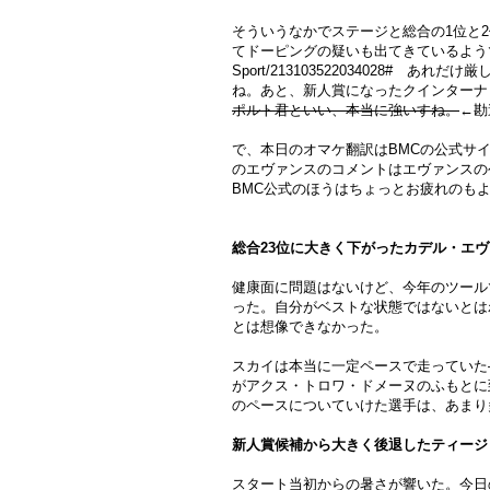
そういうなかでステージと総合の1位と
てドーピングの疑いも出てきているようです→https:/
Sport/213103522034028#
ね。あと、新人賞になったクインターナ
ポルト君といい、本当に強いすね。
←勘
で、本日のオマケ翻訳はBMCの公式サイト
のエヴァンスのコメントはエヴァンスの
BMC公式のほうはちょっとお疲れのも
総合23位に大きく下がったカデル・エ
健康面に問題はないけど、今年のツール
った。自分がベストな状態ではないとは
とは想像できなかった。
スカイは本当に一定ペースで走っていた
がアクス・トロワ・ドメーヌのふもとに
のペースについていけた選手は、あまり
新人賞候補から大きく後退したティージ
スタート当初からの暑さが響いた。今日