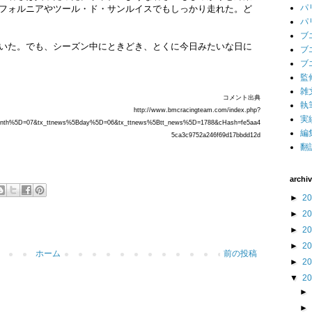
パ
フォルニアやツール・ド・サンルイスでもしっかり走れた。ど
パ
ブ
いた。でも、シーズン中にときどき、とくに今日みたいな日に
ブ
ブ
監
雑
コメント出典
執
http://www.bmcracingteam.com/index.php?
実
onth%5D=07&tx_ttnews%5Bday%5D=06&tx_ttnews%5Btt_news%5D=1788&cHash=fe5aa4
編
5ca3c9752a246f69d17bbdd12d
翻
archi
►
2
►
2
►
2
►
2
ホーム
前の投稿
►
2
▼
2