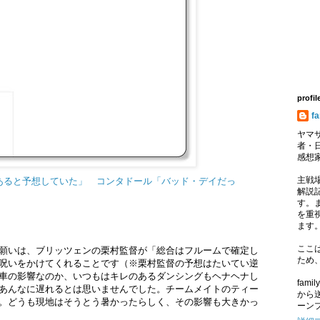
profil
f
ヤマサ
者・
感想
主戦
あると予想していた」 コンタドール「バッド・デイだっ
解説記
す。
を重
ます
ここ
願いは、ブリッツェンの栗村監督が「総合はフルームで確定し
ため
呪いをかけてくれることです（※栗村監督の予想はたいてい逆
車の影響なのか、いつもはキレのあるダンシングもヘナヘナし
fam
あんなに遅れるとは思いませんでした。チームメイトのティー
から
。どうも現地はそうとう暑かったらしく、その影響も大きかっ
ーン