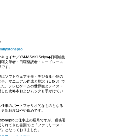
e
amilystonepro
キセイヤ／YAMASAKI Seiya◆日曜編集
日曜文筆者・日曜翻訳者・ロードレース
家です。
場はソフトウェア全般・デジタル小物の
事、マニュアル作成と翻訳（E to J）で
また、テレビゲームの世界観とテイスト
視した攻略本およびムックも手がけてい
。
は仕事のポートフォリオ的なものとなる
、更新頻度はやや低めです。
ilystoneproは仕事上の屋号ですが、税務署
送られてきた書類では「ファミリースト
プ」となっておりました。