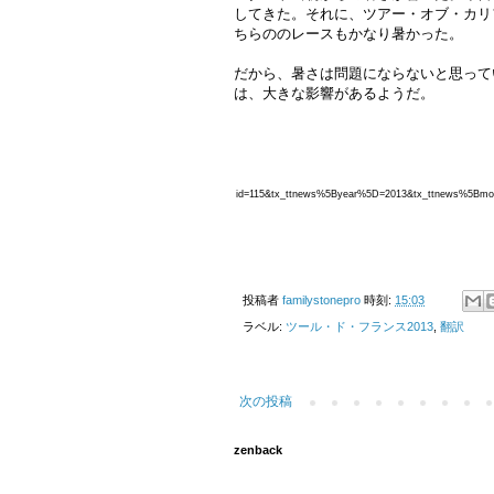
してきた。それに、ツアー・オブ・カリ
ちらののレースもかなり暑かった。
だから、暑さは問題にならないと思って
は、大きな影響があるようだ。
id=115&tx_ttnews%5Byear%5D=2013&tx_ttnews%5Bm
投稿者
familystonepro
時刻:
15:03
ラベル:
ツール・ド・フランス2013
,
翻訳
次の投稿
zenback