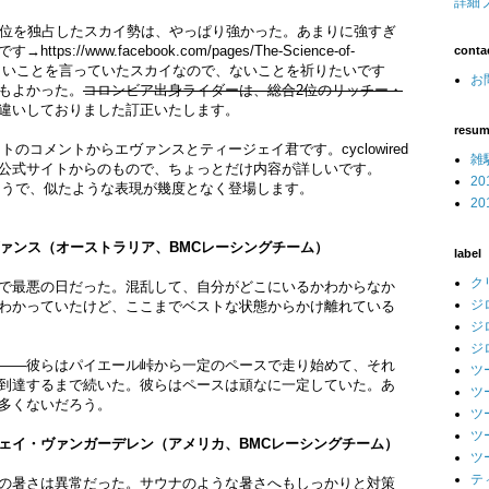
詳細
2位を独占したスカイ勢は、やっぱり強かった。あまりに強すぎ
/www.facebook.com/pages/The-Science-of-
conta
 あれだけ厳しいことを言っていたスカイなので、ないことを祈りたいです
お問
もよかった。
コロンビア出身ライダーは、総合2位のリッチー・
違いしておりました訂正いたします。
resu
のコメントからエヴァンスとティージェイ君です。cyclowired
雑
公式サイトからのもので、ちょっとだけ内容が詳しいです。
2
ようで、似たような表現が幾度となく登場します。
2
ヴァンス（オーストラリア、BMCレーシングチーム）
label
ク
で最悪の日だった。混乱して、自分がどこにいるかわからなか
ジ
わかっていたけど、ここまでベストな状態からかけ離れている
ジ
ジ
——彼らはパイエール峠から一定のペースで走り始めて、それ
ツ
到達するまで続いた。彼らはペースは頑なに一定していた。あ
ツ
多くないだろう。
ツ
ツ
ェイ・ヴァンガーデレン（アメリカ、BMCレーシングチーム）
ツ
テ
の暑さは異常だった。サウナのような暑さへもしっかりと対策